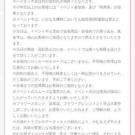
※ハイタッチ会は列が途切れ次第終了となります。
※小学生以上のお客様には『イベント参加券』及び『特典券』が必
要となります。
※イベント中は、いかなる機材においても録音/録画/撮影は禁止と
なっております。
※当日は、イベント中も含めて会場周辺・会場内での座り込み、集
会等は、他のお客様のご迷惑となりますので禁止とさせていただき
ます。
※当日の事故・混乱防止のため、イベントでは様々な制限を設けさ
せて頂くことがございます。
※会場内にロッカーやクロークはございません。手荷物の管理は自
己責任にてお願いいたします。
※防犯の都合上、手荷物の検査もしくは一時お預かりをさせていた
だく場合がございます、予めご了承ください。
※会場までの交通費はお客様のご負担となります。
※イベントのスムーズな運営のため、イベント当日は係員の指示に
したがっていただきますようお願いいたします。
※フラワースタンド、楽屋花、フラワーアレンジメント等は大変申
し訳ございませんが、お受取りいたしかねます。ご理解の程、よろ
しくお願いいたします。
※天候やトラブルやアーティストの都合により、やむをえず中止ま
たは、内容が変更になる場合がございます。
やむを得ずイベントが変更・中止・中断となった場合、それによる